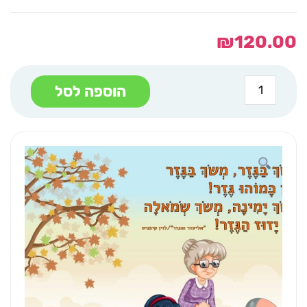
₪
120.00
כמות
הוספה לסל
של
לוח
תוכן
אליעזר
והגזר