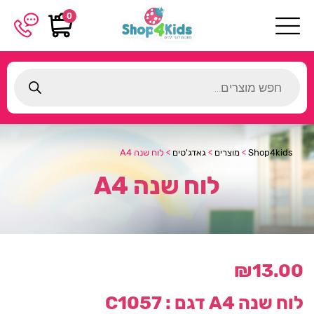
0
Products
search
Shop4kids
>
מוצרים
>
גאדג'טים
>
לוח שנה A4
לוח שנה A4
₪
13.00
לוח שנה A4
דגם : C1057