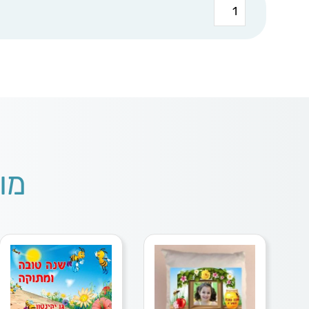
כמות
של
לוח
שנה
A4
תפוח
רימון
מו