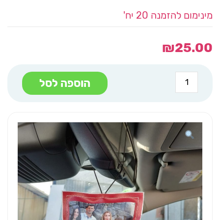
מינימום להזמנה 20 יח'
₪
25.00
כמות
הוספה לסל
של
כרית
למראה
פפיון
אדום