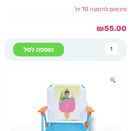
מינימום להזמנה 10 יח'
₪
55.00
כמות
הוספה לסל
של
כיסא
מתקפל-
הדפס
A4
גלידה
תמונה