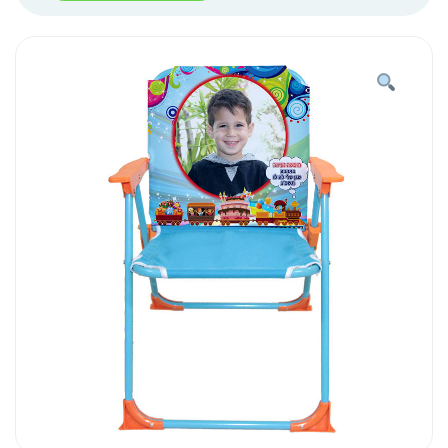
מתקפל-
הדפס
מלא
רכבת