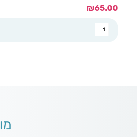
₪
65.00
כמות
של
כיסא
מתקפל-
הדפס
מלא
קיץ
-
ים
מו