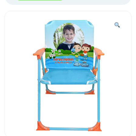
מתקפל-
הדפס
מלא
אגם