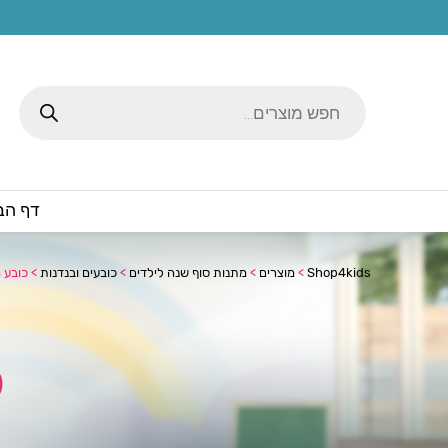
Products
search
דף הב
Shop4kids
>
מוצרים
>
מתנות סוף שנה לילדים
>
כובעים ובנדנות
>
כובע 
כ