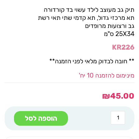
תיק גב מעוצב לילד עשוי בד קורדורה
תא מרכזי גדול, תא קדמי שתי תאי רשת
גב ורצועות מרופדים
25X34 ס"מ
KR226
** חובה לבדוק מלאי לפני הזמנה**
מינימום להזמנה 10 יח'
₪
45.00
כמות
הוספה לסל
של
טוויקס
תיק
גב