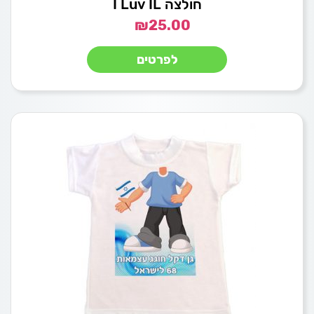
חולצה I Luv IL
₪
25.00
לפרטים