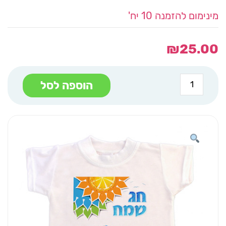
מינימום להזמנה 10 יח'
₪
25.00
כמות
הוספה לסל
של
חולצה
ילד
עם
דגל