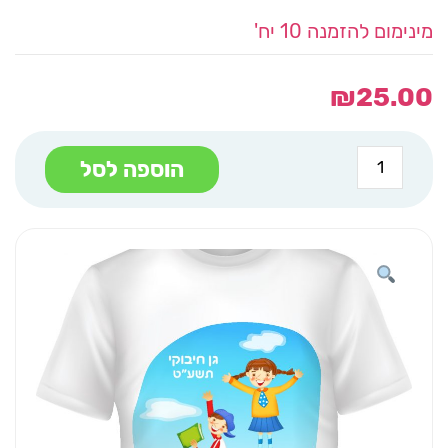
מינימום להזמנה 10 יח'
₪
25.00
כמות
הוספה לסל
של
חולצה
חת
שתיים
שלוש