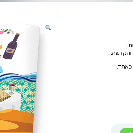
ת.
 והקדשה.
 כאחד.