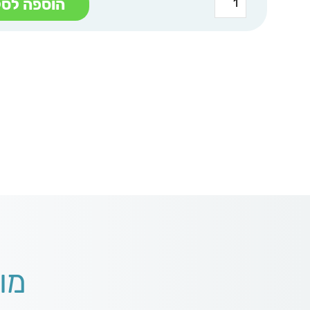
הוספה לסל
של
הגדה
כריכה
רכה
במדבר
מו