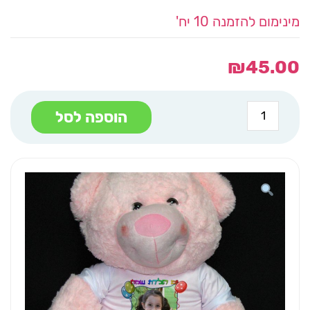
מינימום להזמנה 10 יח'
₪
45.00
כמות
הוספה לסל
של
דובי
עם
הדפס
יומולדת