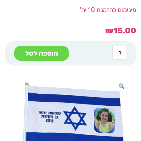
מינימום להזמנה 10 יח'
₪
15.00
כמות
הוספה לסל
של
דגל
לילד
כחול
לבן
מגן
דוד