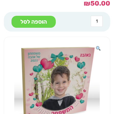
₪
50.00
כמות
הוספה לסל
של
בלוק
עץ
20/20
לבבות
תכלת
ורוד