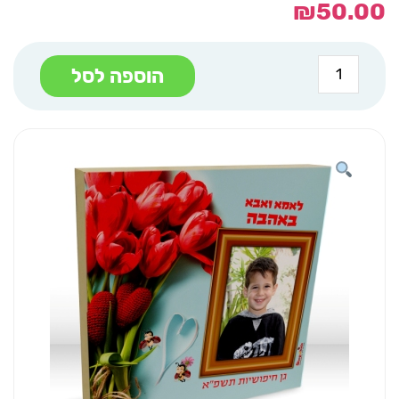
₪
50.00
כמות
הוספה לסל
של
בלוק
עץ
20/20
חיפושית
גובה