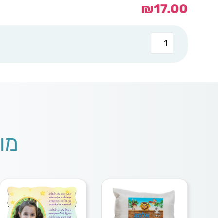
₪
17.00
כמות
של
בלוק
עץ
10-
10
כוכבים
מו