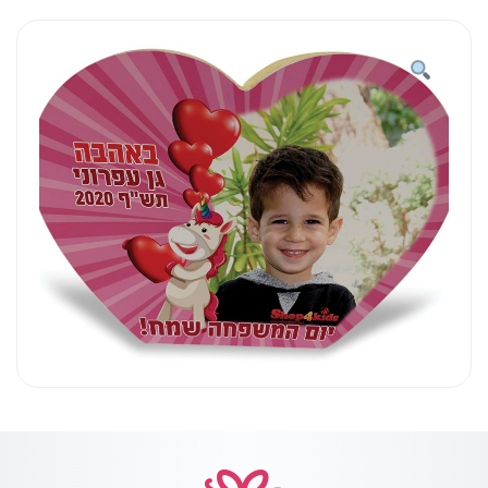
לב
19/15
חד
קרן