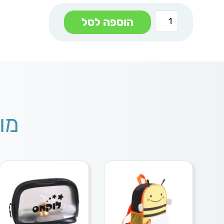
כמות
הוספה לסל
של
בון
תיק
גב
מודרני
מו