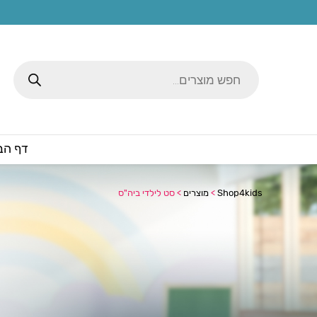
Products
search
דף הב
Shop4kids
>
מוצרים
>
סט לילדי ביה"ס