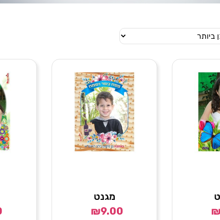
ט
מגנט
0
₪
9.00