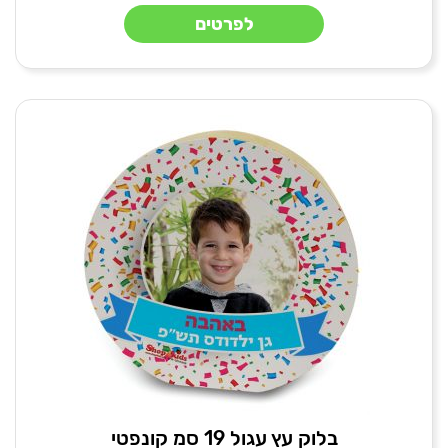
לפרטים
בלוק עץ עגול 19 סמ קונפטי