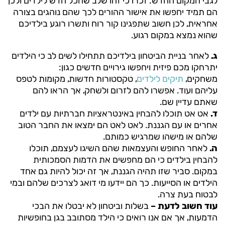
לגבי המקום החדש. זכרו כי זהו שלב שהכל חדש לילדים ולכן
הם תמיד יחפשו את אישור ההורים לכך שהם נוהגים בצורה
אחראית, לכן חשוב שתפגינו קור רוח ותשרו רוגע בילדיכם
שהוא נמצא במקום רגוע.
ג.
לאחר בניית הביטחון בילדיכם תתחילו לשים לב כי הילדים
יתרחקו מכם פיזית ויחפשו גירויים חדשים כגון:
משחקים,
תיקים לילדים
, טקסטורות חדשות, מקומות לטפס
עליהם ועוד. אפשרו להם לזרום ולשחק, אך הראו להם
שאתם עדיין שם.
ד.
אט אט תוכלו להבחין באינטראציות חברתיות עם ילדים
אחרים או עם הגננת. לאט לאט הם ימצאו את החבר הטוב
שלהם או מישהו שמרגיש כמותם.
ה.
לאחר החופש והעצמאות שהם השיגו לעצמם, תוכלו
להבחין בילדים כי הם מחפשים את הדמות הסמכותית
במקום. סביר שזו תהיה הגננת, אך זה יכול להיות גם אחד
הילדים או הסייעות. כך הם יידעו מי דואג לצרכים שלהם ובמי
לבטוח בעת צרה.
עוד חשוב לדעת –
בשלות וביטחון לא יבטלו את הבכי
הדמעות, אך אם אנו רואים כי הילד מסתובב בגן בחופשיות