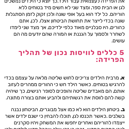
את הפרידה לעצמאית עבור הילד.כך יוצא כי הילדים נמשכים
לגן או הבית ספר, ומצד שני לא חשים מיד בטוחים ללא
הוריהם. כל ילד הוא בעל אופי שונה ולכן זקוק לזמן הסתגלות
שונה בכדי לייצר את תחושת הביטחון אצלו. לכן, אתם
כהורים, היו סבלניים מאוד כלפי ילדיכם, אך מצד שני לימדו
לשחרר ולסמוך על הגננת או המורה שהם יודעים מה הם
עושים.
5 כללים לוויסות נכון של תהליך
הפרידה:
א.
מרבית הילדים צריכים לחוש שליטה מלאה על עצמם בכדי
להרגיש בטוחים. כאשר הילד חש כי ההורים ממהרים לעזוב
אותם, הם מאבדים שליטה והופכים לסופר רגישים, כך שיהיה
קשה להם לווסת את רגשותיהם ולהביע אותם בצורה מתונה.
ב.
ביטחון הילדים הוא לא כמו אצל מבוגרים, הביטחון נבנה
בשלבים
.
כאשר תכנסו לגן, תוכלו להבחין כי ישנם ילדים אשר
ייצמדו להוריהם ואחרים יחפשו את המשחק ויהיו סקרנים